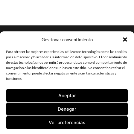
Gestionar consentimiento
Para ofrecer las mejores experiencias, utilizamos tecnologías como las cookies
para almacenar y/o acceder a la información del dispositivo. El consentimiento
de estas tecnologías nos permitirá procesar datos como el comportamiento de
CORONA AMARAL SENNING ARQUITECTURA
navegación o las identificaciones únicas en este sitio. No consentir o retirar el
AVDA. ANDRÉS VIDAL 1, OFICINA 1. 38180 SANTA CRUZ DE
consentimiento, puede afectar negativamente a ciertas características y
TENERIFE
funciones.
TLF:
+34 922 598 002
| FAX:
+34 922 598 829
EMAIL:
ESTUDIO@CORONA-AMARAL.COM
Aceptar
KONTAKT
IMPRESSUM
DATENSCHUTZERKLÄRUNG
Denegar
Ver preferencias
© 2026 - CORONA AMARAL SENNING ARQUITECTURA