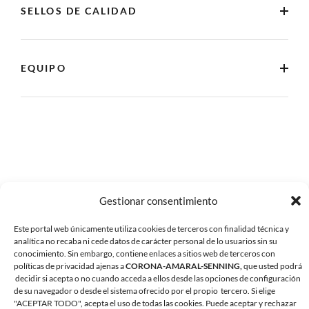
SELLOS DE CALIDAD
EQUIPO
Gestionar consentimiento
Este portal web únicamente utiliza cookies de terceros con finalidad técnica y
analítica no recaba ni cede datos de carácter personal de lo usuarios sin su
conocimiento. Sin embargo, contiene enlaces a sitios web de terceros con
políticas de privacidad ajenas a
CORONA-AMARAL-SENNING,
que usted podrá
decidir si acepta o no cuando acceda a ellos desde las opciones de configuración
de su navegador o desde el sistema ofrecido por el propio tercero. Si elige
"ACEPTAR TODO", acepta el uso de todas las cookies. Puede aceptar y rechazar