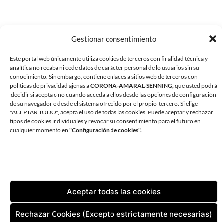
Gestionar consentimiento
Este portal web únicamente utiliza cookies de terceros con finalidad técnica y
analítica no recaba ni cede datos de carácter personal de lo usuarios sin su
conocimiento. Sin embargo, contiene enlaces a sitios web de terceros con
políticas de privacidad ajenas a
CORONA-AMARAL-SENNING,
que usted podrá
decidir si acepta o no cuando acceda a ellos desde las opciones de configuración
de su navegador o desde el sistema ofrecido por el propio tercero. Si elige
"ACEPTAR TODO", acepta el uso de todas las cookies. Puede aceptar y rechazar
tipos de cookies individuales y revocar su consentimiento para el futuro en
CORONA AMARAL SENNING ARQUITECTURA
cualquier momento en
"Configuración de cookies".
AVDA. ANDRÉS VIDAL 1, OFICINA 1. 38180 SANTA CRUZ DE
TENERIFE
TLF:
+34 922 598 002
| FAX:
+34 922 598 829
EMAIL:
ESTUDIO@CORONA-AMARAL.COM
Aceptar todas las cookies
CONTACTO
AVISO LEGAL
POLÍTICA DE PRIVACIDAD
Rechazar Cookies (Excepto estrictamente necesarias)
POLÍTICA DE COOKIES (UE)