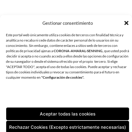
Gestionar consentimiento
Este portal web únicamente utiliza cookies de terceros con finalidad técnica y
analítica no recaba ni cede datos de carácter personal de lo usuarios sin su
conocimiento. Sin embargo, contiene enlaces a sitios web de terceros con
políticas de privacidad ajenas a
CORONA-AMARAL-SENNING,
que usted podrá
decidir si acepta o no cuando acceda a ellos desde las opciones de configuración
de su navegador o desde el sistema ofrecido por el propio tercero. Si elige
"ACEPTAR TODO", acepta el uso de todas las cookies. Puede aceptar y rechazar
tipos de cookies individuales y revocar su consentimiento para el futuro en
CORONA AMARAL SENNING ARQUITECTURA
cualquier momento en
"Configuración de cookies".
AVDA. ANDRÉS VIDAL 1, OFICINA 1. 38180 SANTA CRUZ DE
TENERIFE
TLF:
+34 922 598 002
| FAX:
+34 922 598 829
EMAIL:
ESTUDIO@CORONA-AMARAL.COM
Aceptar todas las cookies
CONTACTO
AVISO LEGAL
POLÍTICA DE PRIVACIDAD
Rechazar Cookies (Excepto estrictamente necesarias)
POLÍTICA DE COOKIES (UE)