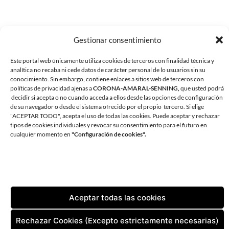
Gestionar consentimiento
Este portal web únicamente utiliza cookies de terceros con finalidad técnica y
analítica no recaba ni cede datos de carácter personal de lo usuarios sin su
conocimiento. Sin embargo, contiene enlaces a sitios web de terceros con
políticas de privacidad ajenas a
CORONA-AMARAL-SENNING,
que usted podrá
decidir si acepta o no cuando acceda a ellos desde las opciones de configuración
de su navegador o desde el sistema ofrecido por el propio tercero. Si elige
"ACEPTAR TODO", acepta el uso de todas las cookies. Puede aceptar y rechazar
tipos de cookies individuales y revocar su consentimiento para el futuro en
CORONA AMARAL SENNING ARQUITECTURA
cualquier momento en
"Configuración de cookies".
AVDA. ANDRÉS VIDAL 1, OFICINA 1. 38180 SANTA CRUZ DE
TENERIFE
TLF:
+34 922 598 002
| FAX:
+34 922 598 829
EMAIL:
ESTUDIO@CORONA-AMARAL.COM
Aceptar todas las cookies
CONTACTO
AVISO LEGAL
POLÍTICA DE PRIVACIDAD
Rechazar Cookies (Excepto estrictamente necesarias)
POLÍTICA DE COOKIES (UE)