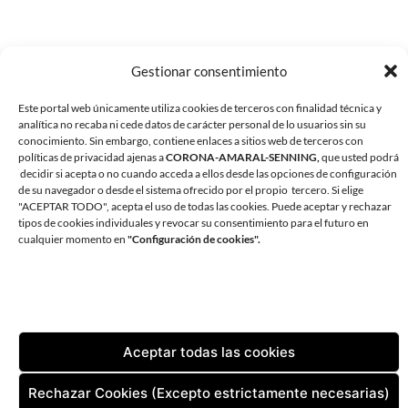
Gestionar consentimiento
Este portal web únicamente utiliza cookies de terceros con finalidad técnica y
analítica no recaba ni cede datos de carácter personal de lo usuarios sin su
conocimiento. Sin embargo, contiene enlaces a sitios web de terceros con
políticas de privacidad ajenas a
CORONA-AMARAL-SENNING,
que usted podrá
decidir si acepta o no cuando acceda a ellos desde las opciones de configuración
de su navegador o desde el sistema ofrecido por el propio tercero. Si elige
"ACEPTAR TODO", acepta el uso de todas las cookies. Puede aceptar y rechazar
tipos de cookies individuales y revocar su consentimiento para el futuro en
CORONA AMARAL SENNING ARQUITECTURA
cualquier momento en
"Configuración de cookies".
AVDA. ANDRÉS VIDAL 1, OFICINA 1. 38180 SANTA CRUZ DE
TENERIFE
TLF:
+34 922 598 002
| FAX:
+34 922 598 829
EMAIL:
ESTUDIO@CORONA-AMARAL.COM
Aceptar todas las cookies
CONTACTO
AVISO LEGAL
POLÍTICA DE PRIVACIDAD
Rechazar Cookies (Excepto estrictamente necesarias)
POLÍTICA DE COOKIES (UE)