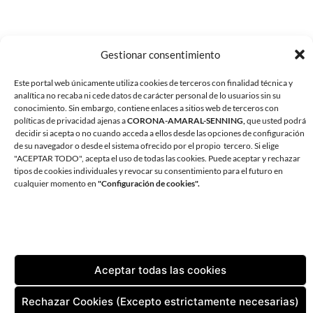
Gestionar consentimiento
Este portal web únicamente utiliza cookies de terceros con finalidad técnica y
analítica no recaba ni cede datos de carácter personal de lo usuarios sin su
conocimiento. Sin embargo, contiene enlaces a sitios web de terceros con
políticas de privacidad ajenas a
CORONA-AMARAL-SENNING,
que usted podrá
decidir si acepta o no cuando acceda a ellos desde las opciones de configuración
de su navegador o desde el sistema ofrecido por el propio tercero. Si elige
"ACEPTAR TODO", acepta el uso de todas las cookies. Puede aceptar y rechazar
tipos de cookies individuales y revocar su consentimiento para el futuro en
CORONA AMARAL SENNING ARQUITECTURA
cualquier momento en
"Configuración de cookies".
AVDA. ANDRÉS VIDAL 1, OFICINA 1. 38180 SANTA CRUZ DE
TENERIFE
TLF:
+34 922 598 002
| FAX:
+34 922 598 829
EMAIL:
ESTUDIO@CORONA-AMARAL.COM
Aceptar todas las cookies
CONTACTO
AVISO LEGAL
POLÍTICA DE PRIVACIDAD
Rechazar Cookies (Excepto estrictamente necesarias)
POLÍTICA DE COOKIES (UE)