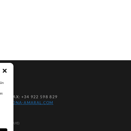
Sin
as
002
| FAX:
+34 922 598 829
O@CORONA-AMARAL.COM
OKIES (UE)