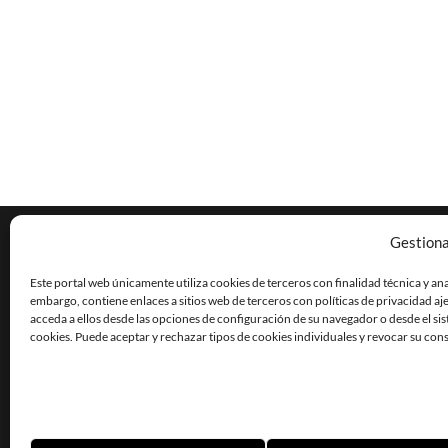
Gestiona
Este portal web únicamente utiliza cookies de terceros con finalidad técnica y ana
embargo, contiene enlaces a sitios web de terceros con políticas de privacidad aj
acceda a ellos desde las opciones de configuración de su navegador o desde el si
CORONA AMA
cookies. Puede aceptar y rechazar tipos de cookies individuales y revocar su co
AVDA. ANDRÉS VIDAL 1, O
CONTACT