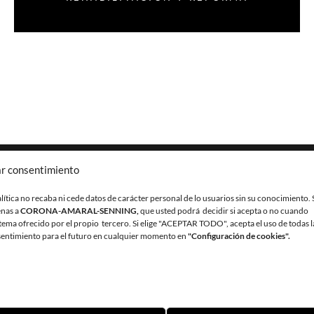
r consentimiento
lítica no recaba ni cede datos de carácter personal de lo usuarios sin su conocimiento. 
enas a
CORONA-AMARAL-SENNING,
que usted podrá decidir si acepta o no cuando
stema ofrecido por el propio tercero. Si elige "ACEPTAR TODO", acepta el uso de todas l
RAL SENNING ARQUITECTURA
TLF:
+34 922 598 
nsentimiento para el futuro en cualquier momento en
"Configuración de cookies".
FICINA 1. 38180 SANTA CRUZ DE TENERIFE
EMAIL:
ESTUDI
O
AVISO LEGAL
POLÍTICA DE PRIVACIDAD
POLÍTICA DE CO