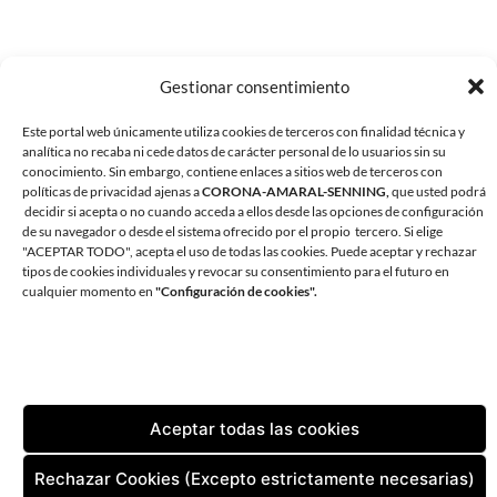
Gestionar consentimiento
Este portal web únicamente utiliza cookies de terceros con finalidad técnica y
analítica no recaba ni cede datos de carácter personal de lo usuarios sin su
conocimiento. Sin embargo, contiene enlaces a sitios web de terceros con
políticas de privacidad ajenas a
CORONA-AMARAL-SENNING,
que usted podrá
decidir si acepta o no cuando acceda a ellos desde las opciones de configuración
de su navegador o desde el sistema ofrecido por el propio tercero. Si elige
"ACEPTAR TODO", acepta el uso de todas las cookies. Puede aceptar y rechazar
tipos de cookies individuales y revocar su consentimiento para el futuro en
CORONA AMARAL SENNING ARQUITECTURA
cualquier momento en
"Configuración de cookies".
AVDA. ANDRÉS VIDAL 1, OFICINA 1. 38180 SANTA CRUZ DE
TENERIFE
TLF:
+34 922 598 002
| FAX:
+34 922 598 829
EMAIL:
ESTUDIO@CORONA-AMARAL.COM
Aceptar todas las cookies
CONTACTO
AVISO LEGAL
POLÍTICA DE PRIVACIDAD
Rechazar Cookies (Excepto estrictamente necesarias)
POLÍTICA DE COOKIES (UE)