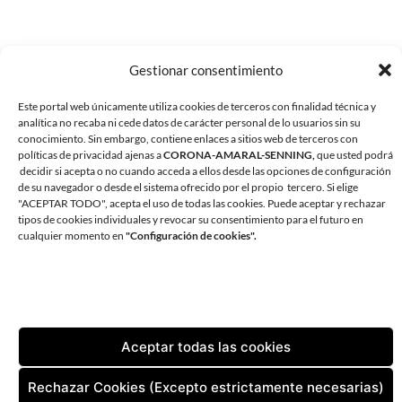
Gestionar consentimiento
Este portal web únicamente utiliza cookies de terceros con finalidad técnica y
analítica no recaba ni cede datos de carácter personal de lo usuarios sin su
conocimiento. Sin embargo, contiene enlaces a sitios web de terceros con
políticas de privacidad ajenas a
CORONA-AMARAL-SENNING,
que usted podrá
decidir si acepta o no cuando acceda a ellos desde las opciones de configuración
de su navegador o desde el sistema ofrecido por el propio tercero. Si elige
"ACEPTAR TODO", acepta el uso de todas las cookies. Puede aceptar y rechazar
tipos de cookies individuales y revocar su consentimiento para el futuro en
CORONA AMARAL SENNING ARQUITECTURA
cualquier momento en
"Configuración de cookies".
AVDA. ANDRÉS VIDAL 1, OFICINA 1. 38180 SANTA CRUZ DE
TENERIFE
TLF:
+34 922 598 002
| FAX:
+34 922 598 829
EMAIL:
ESTUDIO@CORONA-AMARAL.COM
Aceptar todas las cookies
CONTACTO
AVISO LEGAL
POLÍTICA DE PRIVACIDAD
Rechazar Cookies (Excepto estrictamente necesarias)
POLÍTICA DE COOKIES (UE)